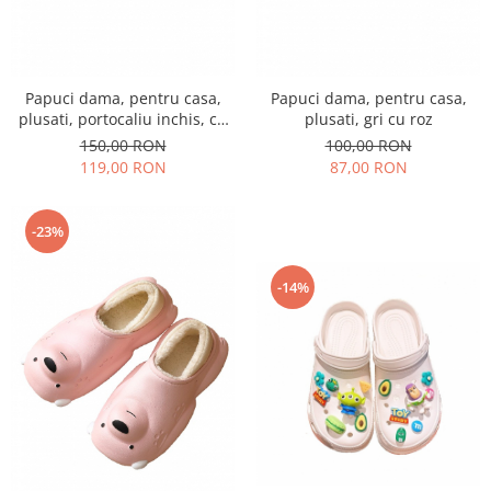
Papuci dama, pentru casa,
Papuci dama, pentru casa,
plusati, portocaliu inchis, cu
plusati, gri cu roz
diverse aplicatii haioase,
150,00 RON
100,00 RON
marime 37
119,00 RON
87,00 RON
-23%
-14%