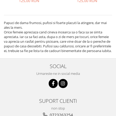
125,00 RON
125,00 RON
Papuci de dama frumosi, pufosi si foarte placuti la atingere, dar mai
ales la mers.
Orice femeie apreciaza cand cineva incearca sa o faca sa se simta
apreciata. Iar ca sa faci asta, dupa o zi de mers pe tocuri, orice femeie
va aprecia un rasfat pentru picioare, care vine doar de la o pereche de
papuci de casa deosebiti. Pufosi sau caldurosi, oricare ar fi preferintele
ei, trebuie sa fie pe lista ta de cadouri binemeritate de persoana iubita.
SOCIAL
Urmareste-ne in social media
SUPORT CLIENTI
non stop
0723263254