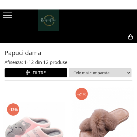
Genti dama
Clutch dama
Genti Piele Naturala
1
2
0,00
Papuci dama
Afiseaza:
1-
12
din
12
produse
FILTRE
-21%
-13%