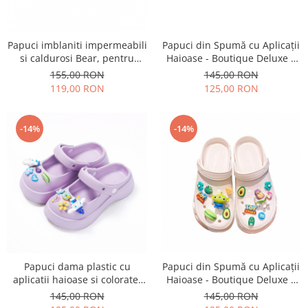
Papuci imblaniti impermeabili
Papuci din Spumă cu Aplicații
si caldurosi Bear, pentru
Haioase - Boutique Deluxe |
femei, forma ursulet, marime
Talpă Înaltă, Antialunecare,
155,00 RON
145,00 RON
37 EU, Roz
Ultra Confortabili
119,00 RON
125,00 RON
-14%
-14%
Papuci dama plastic cu
Papuci din Spumă cu Aplicații
aplicatii haioase si colorate,
Haioase - Boutique Deluxe |
talpa inalta si antialunecare,
Talpă Înaltă, Antialunecare,
145,00 RON
145,00 RON
37 EU, Mov
Ultra Confortabili