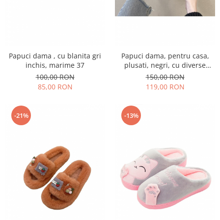
Papuci dama , cu blanita gri
Papuci dama, pentru casa,
inchis, marime 37
plusati, negri, cu diverse
aplicatii haioase, marime 38
100,00 RON
150,00 RON
85,00 RON
119,00 RON
-21%
-13%