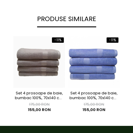
PRODUSE SIMILARE
-11%
-11%
Set 4 prosoape de baie,
Set 4 prosoape de baie,
bumbac 100%, 70x140 cm,
bumbac 100%, 70x140 cm,
450 gr/mp, gri
450 gr/mp, bleu inchis
175,00 RON
175,00 RON
155,00 RON
155,00 RON