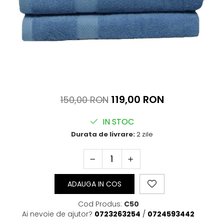
119,00 RON
150,00 RON
IN STOC
Durata de livrare:
2 zile
ADAUGA IN COS
Cod Produs:
C50
Ai nevoie de ajutor?
0723263254
/
0724593442