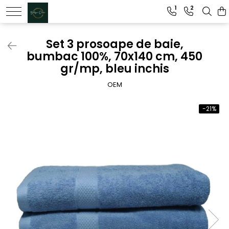
1
2
Genti dama
Set 3 prosoape de baie,
bumbac 100%, 70x140 cm, 450
Clutch dama
gr/mp, bleu inchis
Genti Piele Naturala
OEM
-21%