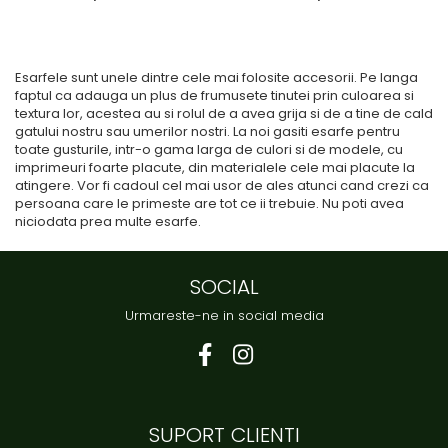
Esarfele sunt unele dintre cele mai folosite accesorii. Pe langa
faptul ca adauga un plus de frumusete tinutei prin culoarea si
textura lor, acestea au si rolul de a avea grija si de a tine de cald
gatului nostru sau umerilor nostri. La noi gasiti esarfe pentru
toate gusturile, intr-o gama larga de culori si de modele, cu
imprimeuri foarte placute, din materialele cele mai placute la
atingere. Vor fi cadoul cel mai usor de ales atunci cand crezi ca
persoana care le primeste are tot ce ii trebuie. Nu poti avea
niciodata prea multe esarfe.
SOCIAL
Urmareste-ne in social media
SUPORT CLIENTI