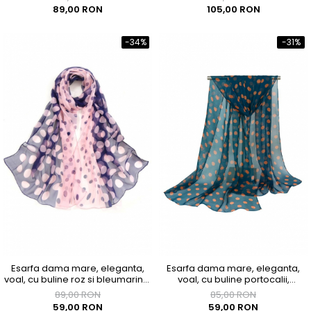
89,00 RON
105,00 RON
-34%
-31%
Esarfa dama mare, eleganta,
Esarfa dama mare, eleganta,
voal, cu buline roz si bleumarine,
voal, cu buline portocalii,
Roz
Albastra
89,00 RON
85,00 RON
59,00 RON
59,00 RON