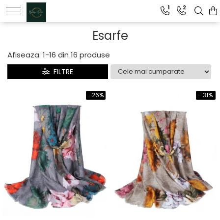
1
2
Genti dama
Esarfe
Clutch dama
Afiseaza:
1-
16
din
16
produse
Genti Piele Naturala
FILTRE
-26%
-31%