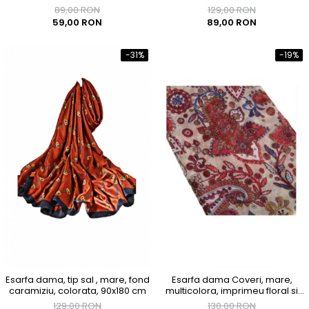
diverse forme, 90x180 cm
89,00 RON
129,00 RON
59,00 RON
89,00 RON
-31%
-19%
Esarfa dama, tip sal , mare, fond
Esarfa dama Coveri, mare,
caramiziu, colorata, 90x180 cm
multicolora, imprimeu floral si
divers, 86x176 cm
129,00 RON
130,00 RON