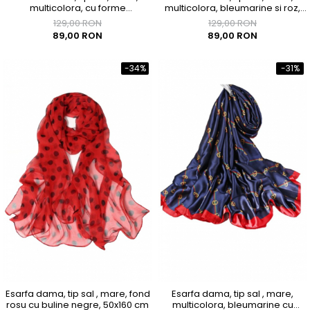
multicolora, cu forme
multicolora, bleumarine si roz,
geometrice, 90x180 cm
90x180 cm
129,00 RON
129,00 RON
89,00 RON
89,00 RON
-34%
-31%
Esarfa dama, tip sal , mare, fond
Esarfa dama, tip sal , mare,
rosu cu buline negre, 50x160 cm
multicolora, bleumarine cu