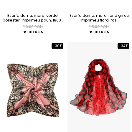
Esarfa dama, mare, verde,
Esarfa dama, mare, fond gri cu
poliester, imprimeu paun, 1800 x
imprimeu floral roz,
900mm
1800x1450mm
110,00 RON
115,00 RON
89,00 RON
89,00 RON
-30%
-34%