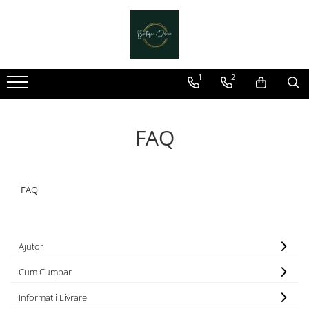
Genti dama
Clutch dama
1
2
Genti Piele Naturala
FAQ
FAQ
Ajutor
Cum Cumpar
Informatii Livrare