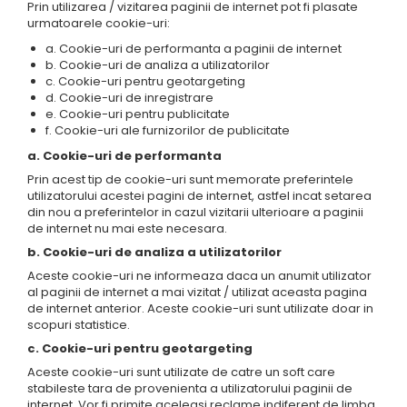
Prin utilizarea / vizitarea paginii de internet pot fi plasate
urmatoarele cookie-uri:
a. Cookie-uri de performanta a paginii de internet
b. Cookie-uri de analiza a utilizatorilor
c. Cookie-uri pentru geotargeting
d. Cookie-uri de inregistrare
e. Cookie-uri pentru publicitate
f. Cookie-uri ale furnizorilor de publicitate
a. Cookie-uri de performanta
Prin acest tip de cookie-uri sunt memorate preferintele
utilizatorului acestei pagini de internet, astfel incat setarea
din nou a preferintelor in cazul vizitarii ulterioare a paginii
de internet nu mai este necesara.
b. Cookie-uri de analiza a utilizatorilor
Aceste cookie-uri ne informeaza daca un anumit utilizator
al paginii de internet a mai vizitat / utilizat aceasta pagina
de internet anterior. Aceste cookie-uri sunt utilizate doar in
scopuri statistice.
c. Cookie-uri pentru geotargeting
Aceste cookie-uri sunt utilizate de catre un soft care
stabileste tara de provenienta a utilizatorului paginii de
internet. Vor fi primite aceleasi reclame indiferent de limba