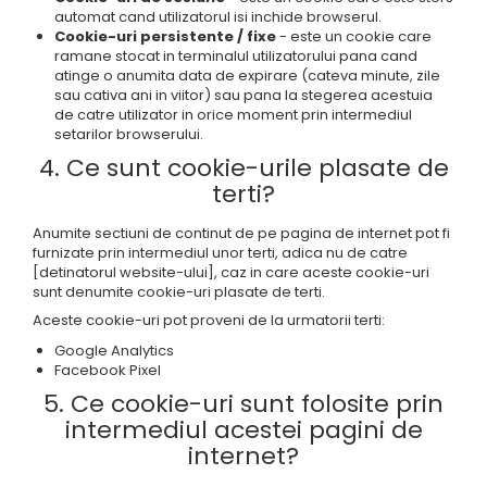
automat cand utilizatorul isi inchide browserul.
Cookie-uri persistente / fixe
- este un cookie care
ramane stocat in terminalul utilizatorului pana cand
atinge o anumita data de expirare (cateva minute, zile
sau cativa ani in viitor) sau pana la stegerea acestuia
de catre utilizator in orice moment prin intermediul
setarilor browserului.
4. Ce sunt cookie-urile plasate de
terti?
Anumite sectiuni de continut de pe pagina de internet pot fi
furnizate prin intermediul unor terti, adica nu de catre
[detinatorul website-ului], caz in care aceste cookie-uri
sunt denumite cookie-uri plasate de terti.
Aceste cookie-uri pot proveni de la urmatorii terti:
Google Analytics
Facebook Pixel
5. Ce cookie-uri sunt folosite prin
intermediul acestei pagini de
internet?