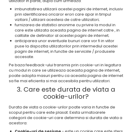
utilizator in parte, dupa cum urmeaza:
imbunatatirea utilizarii acestei pagini de internet, inclusiv
prin identificarea oricaror erori care apar in timpul
vizitarii / utilizarii acesteia de catre utilizatori;
furnizarea de statistici anonime cu privire la modul in
care este utilizata aceasta pagina de internet catre , in
calitate de detinator al acestei pagini de internet;
anticiparea unor eventuale bunuri care vor fi in viitor
puse la dispozitia utilizatorilor prin intermediul acestei
pagini de internet, in functie de serviciile / produsele
accesate.
Pe baza feedback-ului transmis prin cookie-uri in legatura
cu modul in care se utilizeaza aceasta pagina de internet,
poate adopta masuri pentru ca aceasta pagina de internet
sa fie mai eficienta si mai accesibila pentru utilizatori.
3. Care este durata de viata a
cookie-urilor?
Durata de viata a cookie-urilor poate varia in functie de
scopul pentru care este plasat. Exista urmatoarele
categorii de cookie-uri care determina si durata de viata a
acestora:
Cookie-uri de sesiune
- este un cookie care este sters