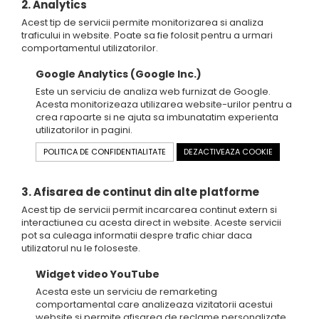
2. Analytics
Acest tip de servicii permite monitorizarea si analiza
traficului in website. Poate sa fie folosit pentru a urmari
comportamentul utilizatorilor.
Google Analytics (Google Inc.)
Este un serviciu de analiza web furnizat de Google.
Acesta monitorizeaza utilizarea website-urilor pentru a
crea rapoarte si ne ajuta sa imbunatatim experienta
utilizatorilor in pagini.
POLITICA DE CONFIDENTIALITATE
DEZACTIVEAZA COOKIE
3. Afisarea de continut din alte platforme
Acest tip de servicii permit incarcarea continut extern si
interactiunea cu acesta direct in website. Aceste servicii
pot sa culeaga informatii despre trafic chiar daca
utilizatorul nu le foloseste.
Widget video YouTube
Acesta este un serviciu de remarketing
comportamental care analizeaza vizitatorii acestui
website si permite afisarea de reclame personalizate.