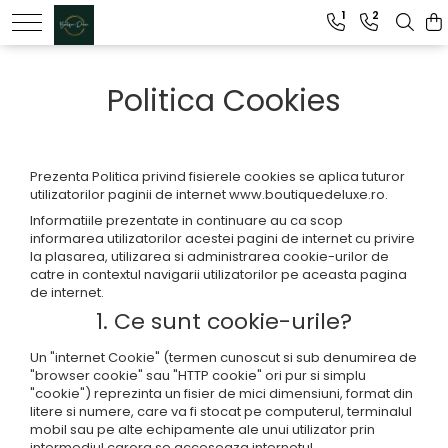
1
2
Genti dama
Politica Cookies
Clutch dama
Genti Piele Naturala
Prezenta Politica privind fisierele cookies se aplica tuturor
utilizatorilor paginii de internet www.boutiquedeluxe.ro.
Informatiile prezentate in continuare au ca scop
informarea utilizatorilor acestei pagini de internet cu privire
la plasarea, utilizarea si administrarea cookie-urilor de
catre in contextul navigarii utilizatorilor pe aceasta pagina
de internet.
1. Ce sunt cookie-urile?
Un "internet Cookie" (termen cunoscut si sub denumirea de
"browser cookie" sau "HTTP cookie" ori pur si simplu
"cookie") reprezinta un fisier de mici dimensiuni, format din
litere si numere, care va fi stocat pe computerul, terminalul
mobil sau pe alte echipamente ale unui utilizator prin
intermediul carora se acceseaza internetul.