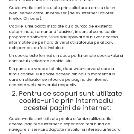
Cookie-urile sunt instalate prin solicitarea emisa de un
web-server catre un browser (de ex. Internet Explorer,
Firefox, Chrome).
Cookie-urile odata instalate au o durata de existenta
determinata, ramanand "pasive", in sensul ca nu contin
programe software, virusi sau spyware si nu vor accesa
informatiile de pe hard driverul utilizatorului pe al carui
echipament au fost instalate.
Un cookie este format din doua parti:numele cookie-ului si
continutul / valoarea cookie-ului.
Din punct de vedere tehnic, doar web-serverul care a
trimis cookie-ul il poate accesa din nou in momentul in
care un utilizator se intoarce pe pagina de internet
asociata web-serverului respectiv.
2. Pentru ce scopuri sunt utilizate
cookie-urile prin intermediul
acestei pagini de internet:
Cookie-urile sunt utilizate pentru a furniza utilizatorilor
acestei pagini de internet o experienta mai buna de
navigare si servicii adaptate nevoilor si interesului fiecarui