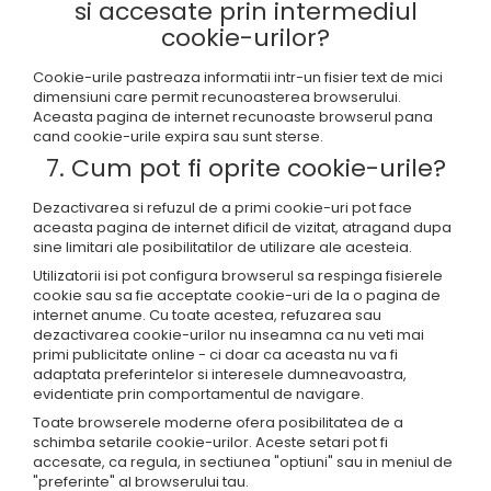
si accesate prin intermediul
cookie-urilor?
Cookie-urile pastreaza informatii intr-un fisier text de mici
dimensiuni care permit recunoasterea browserului.
Aceasta pagina de internet recunoaste browserul pana
cand cookie-urile expira sau sunt sterse.
7. Cum pot fi oprite cookie-urile?
Dezactivarea si refuzul de a primi cookie-uri pot face
aceasta pagina de internet dificil de vizitat, atragand dupa
sine limitari ale posibilitatilor de utilizare ale acesteia.
Utilizatorii isi pot configura browserul sa respinga fisierele
cookie sau sa fie acceptate cookie-uri de la o pagina de
internet anume. Cu toate acestea, refuzarea sau
dezactivarea cookie-urilor nu inseamna ca nu veti mai
primi publicitate online - ci doar ca aceasta nu va fi
adaptata preferintelor si interesele dumneavoastra,
evidentiate prin comportamentul de navigare.
Toate browserele moderne ofera posibilitatea de a
schimba setarile cookie-urilor. Aceste setari pot fi
accesate, ca regula, in sectiunea "optiuni" sau in meniul de
"preferinte" al browserului tau.