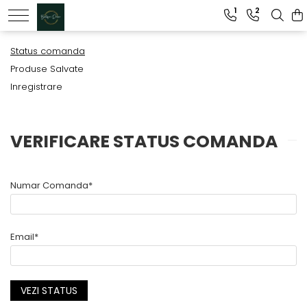
1
2
Genti dama
Status comanda
Produse Salvate
Clutch dama
Inregistrare
Genti Piele Naturala
VERIFICARE STATUS COMANDA
Numar Comanda*
Email*
VEZI STATUS