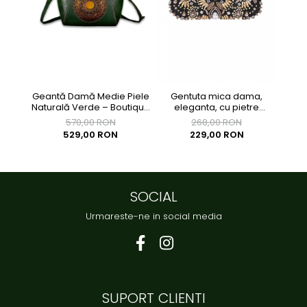
Geantă Damă Medie Piele
Gentuta mica dama,
Ge
Naturală Verde – Boutique
eleganta, cu pietre
eleg
Deluxe
multicolore, clutch,
570,00 RON
268,00 RON
155x90x40mm
529,00 RON
229,00 RON
SOCIAL
Urmareste-ne in social media
SUPORT CLIENTI