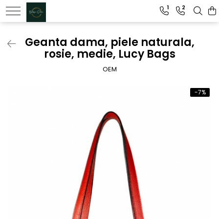
1
2
Genti dama
Geanta dama, piele naturala,
rosie, medie, Lucy Bags
Clutch dama
Genti Piele Naturala
OEM
-7%