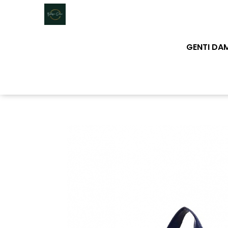
Genti dama
GENTI DA
Clutch dama
Genti Piele Naturala