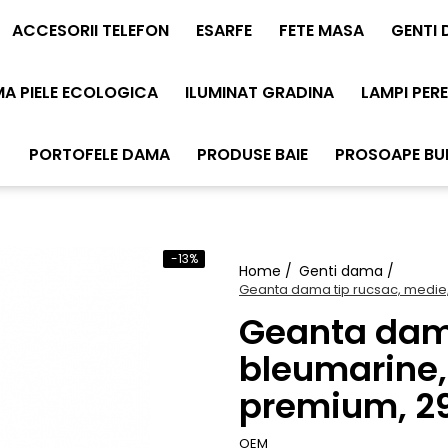
ACCESORII TELEFON
ESARFE
FETE MASA
GENTI
MA PIELE ECOLOGICA
ILUMINAT GRADINA
LAMPI PERE
PORTOFELE DAMA
PRODUSE BAIE
PROSOAPE B
-13%
Home /
Genti dama /
Geanta dama tip rucsac, medie
Geanta dama
bleumarine,
premium, 
OEM