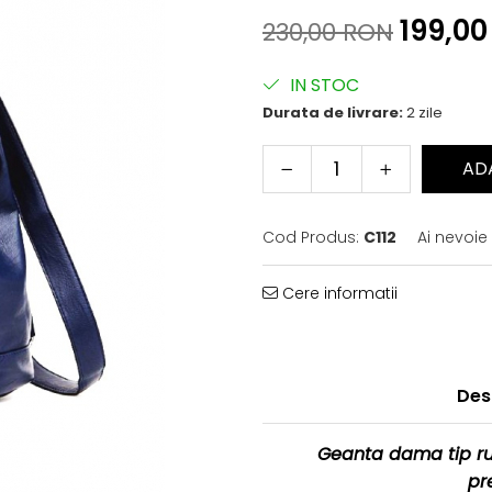
199,0
230,00 RON
IN STOC
Durata de livrare:
2 zile
AD
Cod Produs:
C112
Ai nevoie
Cere informatii
Des
Geanta dama tip ru
pr