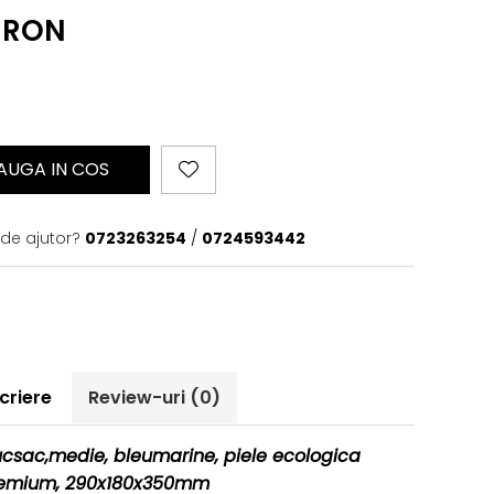
0 RON
AUGA IN COS
 de ajutor?
0723263254
/
0724593442
criere
Review-uri
(0)
csac,medie, bleumarine, piele ecologica
emium, 290x180x350mm