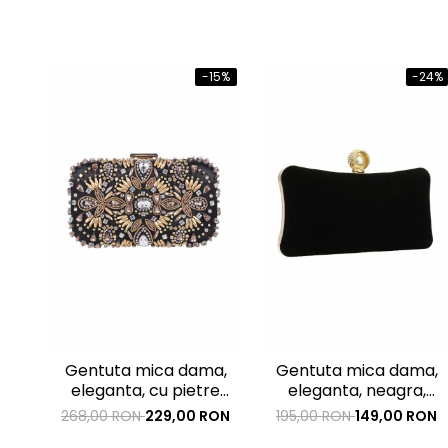
-15%
-24%
Gentuta mica dama,
Gentuta mica dama,
eleganta, cu pietre
eleganta, neagra,
multicolore, clutch,
clutch, 200x120x60mm
268,00 RON
229,00 RON
195,00 RON
149,00 RON
155x90x40mm