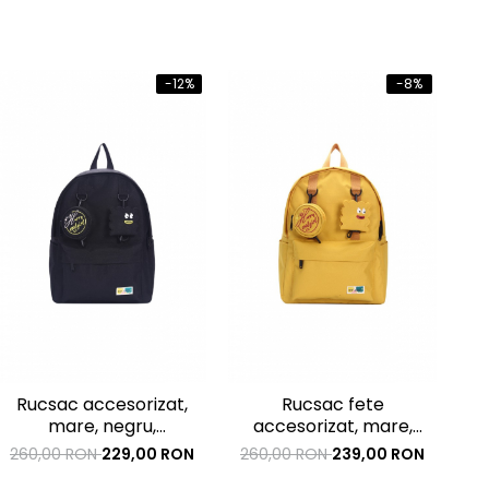
-12%
-8%
Rucsac accesorizat,
Rucsac fete
Ge
mare, negru,
accesorizat, mare,
impermeabil,
galben, impermeabil,
260,00 RON
229,00 RON
260,00 RON
239,00 RON
1
300x150x400mm
300x150x400mm