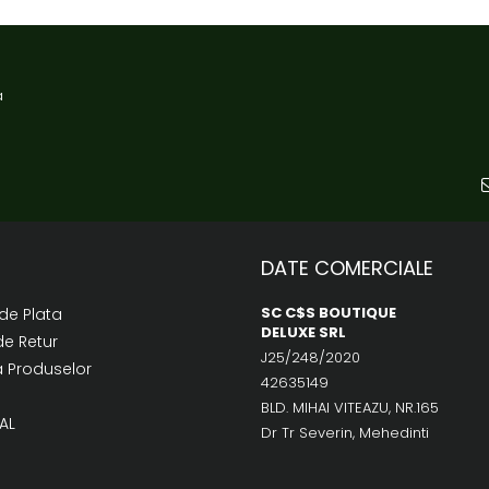
a
DATE COMERCIALE
SC C$S BOUTIQUE
de Plata
DELUXE SRL
de Retur
J25/248/2020
a Produselor
42635149
BLD. MIHAI VITEAZU, NR.165
AL
Dr Tr Severin, Mehedinti