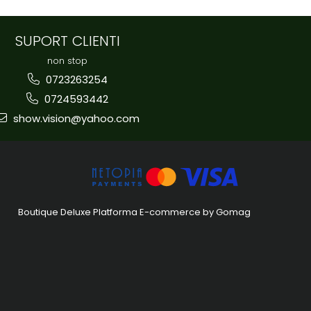
an
SUPORT CLIENTI
non stop
0723263254
0724593442
show.vision@yahoo.com
Boutique Deluxe
Platforma E-commerce by Gomag