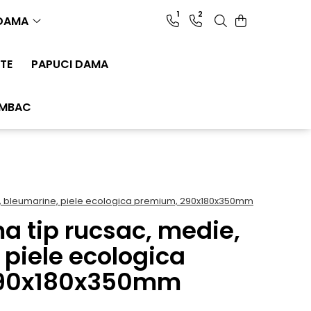
1
2
 DAMA
TE
PAPUCI DAMA
UMBAC
, bleumarine, piele ecologica premium, 290x180x350mm
 tip rucsac, medie,
 piele ecologica
290x180x350mm