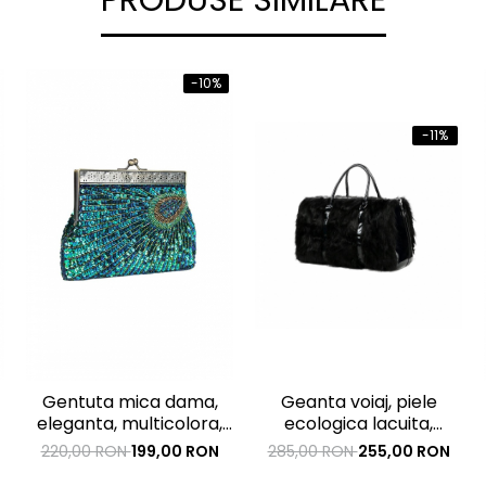
PRODUSE SIMILARE
-10%
-11%
Gentuta mica dama,
Geanta voiaj, piele
eleganta, multicolora,
ecologica lacuita,
clutch, 200x40x120mm
neagra, cu blanita,
220,00 RON
199,00 RON
285,00 RON
255,00 RON
43x33x23 cm