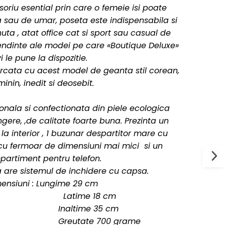
oriu esential prin care o femeie is
i poate
a sau de umar, poseta este indispensabila si
uta , atat office cat si sport sau casual de
e tendinte ale modei pe care «Boutique Deluxe»
vi le pune la dispozitie.
emarcata cu acest model de geanta stil corean,
minin, inedit si deosebit.
ionala si confectionata din piele ecologica
ngere, ,de calitate foarte buna. Prezinta un
 interior , 1 buzunar despartitor mare cu
 cu fermoar de dimensiuni mai mici si un
artiment pentru telefon.
are sistemul de inchidere cu capsa.
ensiuni : Lungime 29 cm
e 18 cm
me 35 cm
e 700 grame