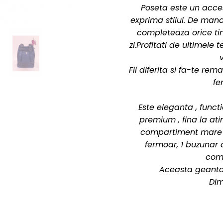
Poseta este un acces
exprima stilul. De man
completeaza orice tin
zi.Profitati de ultimel
Fii diferita si fa-te r
fe
Este eleganta , funct
premium , fina la ati
compartiment mare la
fermoar, 1 buzunar
comp
Aceasta geanta 
Dim
Latim
Inalti
Greutat