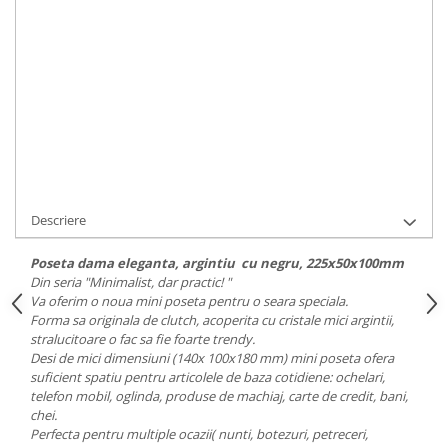
Durata de livrare:
2 zile
ADAUGA IN COS
Cod Produs:
C194
Ai nevoie de ajutor?
0723263254
/
0724593442
Cere informatii
Descriere
Poseta dama eleganta, argintiu cu negru, 225x50x100mm
Din seria "Minimalist, dar practic! "
Va oferim o noua mini poseta pentru o seara speciala.
Forma sa originala de clutch, acoperita cu cristale mici argintii,
stralucitoare o fac sa fie foarte trendy.
Desi de mici dimensiuni (140x 100x180 mm) mini poseta ofera
suficient spatiu pentru articolele de baza cotidiene: ochelari,
telefon mobil, oglinda, produse de machiaj, carte de credit, bani,
chei.
Perfecta pentru multiple ocazii( nunti, botezuri, petreceri,