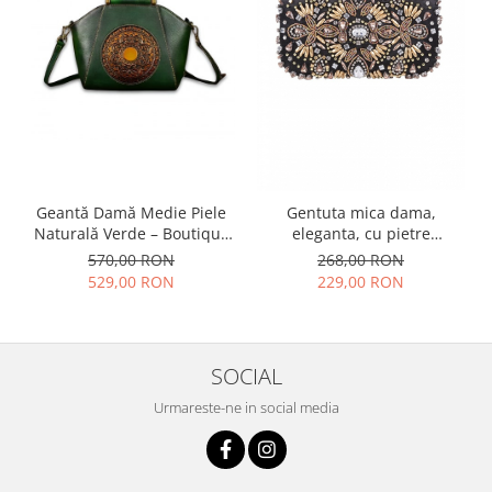
Geantă Damă Medie Piele
Gentuta mica dama,
Naturală Verde – Boutique
eleganta, cu pietre
Deluxe
multicolore, clutch,
570,00 RON
268,00 RON
155x90x40mm
529,00 RON
229,00 RON
SOCIAL
Urmareste-ne in social media