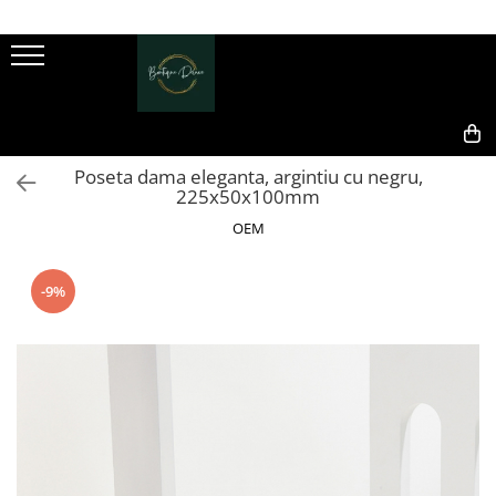
Genti dama
Clutch dama
Genti Piele Naturala
1
2
0,00
Poseta dama eleganta, argintiu cu negru,
225x50x100mm
OEM
-9%