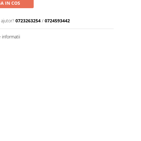
A IN COS
 ajutor?
0723263254
/
0724593442
informatii