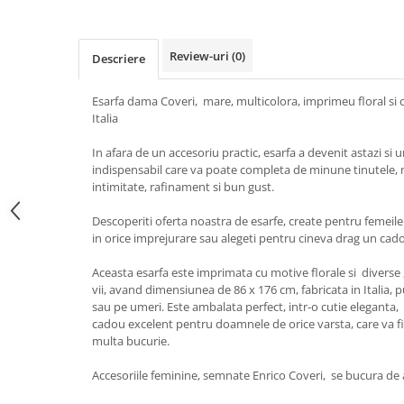
Review-uri
(0)
Descriere
Esarfa dama Coveri, mare, multicolora, imprimeu floral si d
Italia
In afara de un accesoriu practic, esarfa a devenit astazi si
indispensabil care va poate completa de minune tinutele, 
intimitate, rafinament si bun gust.
Descoperiti oferta noastra de esarfe, create pentru femeil
in orice imprejurare sau alegeti pentru cineva drag un cado
Aceasta esarfa este imprimata cu motive florale si diverse , 
vii, avand dimensiunea de 86 x 176 cm, fabricata in Italia, p
sau pe umeri. Este ambalata perfect, intr-o cutie eleganta,
cadou excelent pentru doamnele de orice varsta, care va fi 
multa bucurie.
Accesoriile feminine, semnate Enrico Coveri, se bucura de 