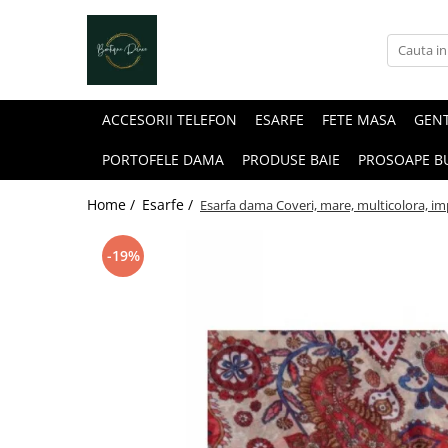
Genti dama
Clutch dama
ACCESORII TELEFON
ESARFE
FETE MASA
GEN
Genti Piele Naturala
PORTOFELE DAMA
PRODUSE BAIE
PROSOAPE B
Home /
Esarfe /
Esarfa dama Coveri, mare, multicolora, im
-19%