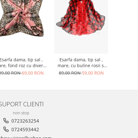
-34%
Esarfa dama, tip sal ,
Esarfa dama, tip sal ,
Esarfa da
re, fond roz cu diverse
mare, cu buline rosii si
mare, fo
forme, 90x90 cm
negre, 50x160 cm
buline al
99,00 RON
69,00 RON
89,00 RON
59,00 RON
89,00 R
SUPORT CLIENTI
non stop
0723263254
0724593442
how.vision@yahoo.com