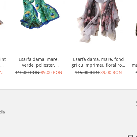
int
Esarfa dama, mare,
Esarfa dama, mare, fond
nd
verde, poliester,
gri cu imprimeu floral roz,
ma
imprimeu paun, 1800 x
1800x1450mm
ON
110,00 RON
89,00 RON
115,00 RON
89,00 RON
900mm
dia
s