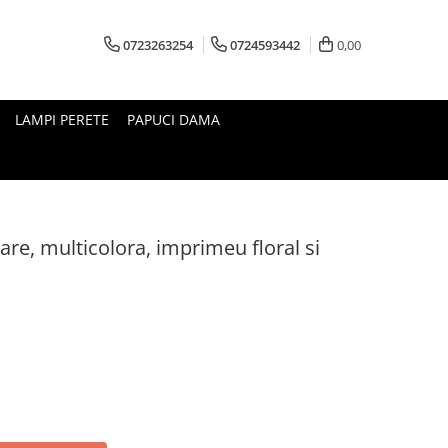
0723263254
0724593442
0,00
LAMPI PERETE
PAPUCI DAMA
re, multicolora, imprimeu floral si