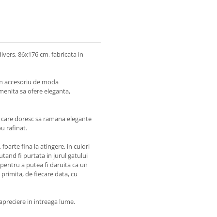
ivers, 86x176 cm, fabricata in
 un accesoriu de moda
menita sa ofere eleganta,
e care doresc sa ramana elegante
u rafinat.
foarte fina la atingere, in culori
utand fi purtata in jurul gatului
 pentru a putea fi daruita ca un
primita, de fiecare data, cu
apreciere in intreaga lume.