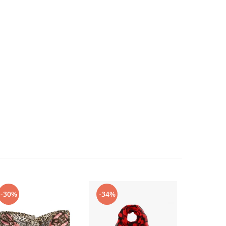
-30%
-34%