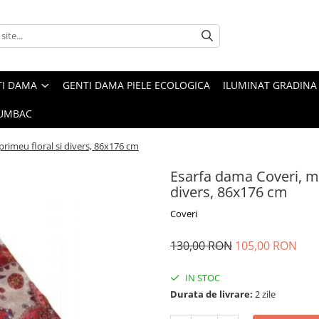
TI DAMA
GENTI DAMA PIELE ECOLOGICA
ILUMINAT GRADINA
UMBAC
primeu floral si divers, 86x176 cm
Esarfa dama Coveri, ma
divers, 86x176 cm
Coveri
130,00 RON
105,00 RON
IN STOC
Durata de livrare:
2 zile