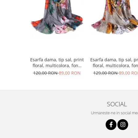
Esarfa dama, tip sal, print
Esarfa dama, tip sal, pr
floral, multicolora, fond
floral, multicolora, fo
gri, 90 x 180 cm
bej, 90 x 180 cm
120,00 RON
89,00 RON
129,00 RON
89,00 R
SOCIAL
Urmareste-ne in social me