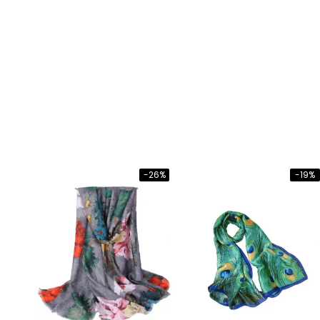
-26%
-19%