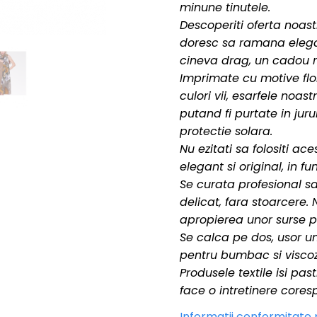
minune tinutele.
Descoperiti oferta noast
doresc sa ram
ana elega
cineva drag, un cadou r
Imprimate cu motive flora
culori vii, esarfele noa
putand fi purtate in juru
protectie solara.
Nu ezitati sa folositi a
elegant si original, in f
Se curata profesional s
delicat, fara stoarcere. 
apropierea unor surse pu
Se calca pe dos, usor um
pentru bumbac si visco
Produsele textile isi pa
face o intretinere cores
Informatii conformitate