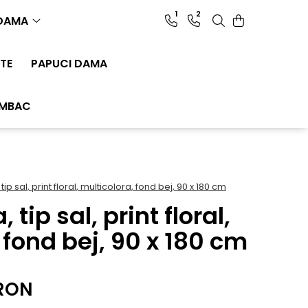
1
2
 DAMA
TE
PAPUCI DAMA
UMBAC
ip sal, print floral, multicolora, fond bej, 90 x 180 cm
tip sal, print floral,
 fond bej, 90 x 180 cm
 RON