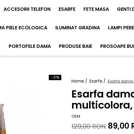
ACCESORII TELEFON
ESARFE
FETE MASA
GENTI
MA PIELE ECOLOGICA
ILUMINAT GRADINA
LAMPI PERE
PORTOFELE DAMA
PRODUSE BAIE
PROSOAPE B
-31%
Home /
Esarfe /
Esarfa dama, t
Esarfa dama, 
multicolora,
OEM
89,00
129,00 RON