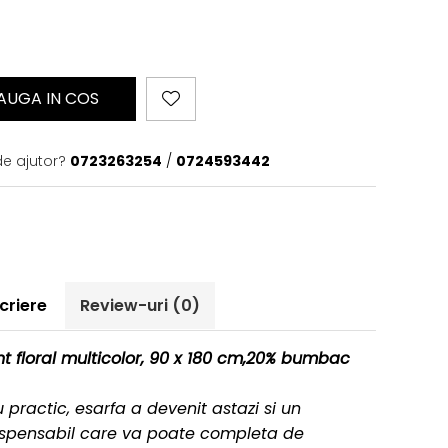
AUGA IN COS
de ajutor?
0723263254
/
0724593442
criere
Review-uri
(0)
t floral multicolor, 90 x 180 cm,
20% bumbac
 practic, esarfa a devenit astazi si un
spensabil care va poate completa de