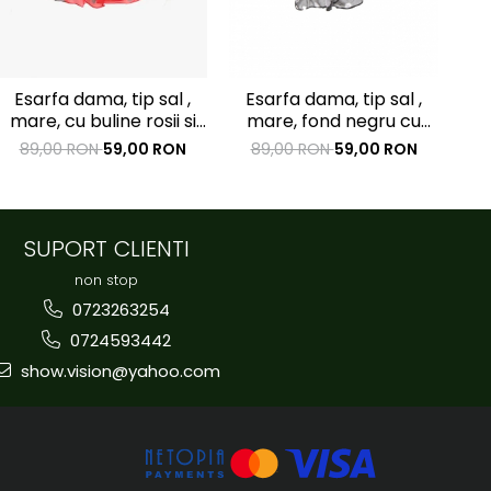
Esarfa dama, tip sal ,
Esarfa dama, tip sal ,
E
mare, cu buline rosii si
mare, fond negru cu
negre, 50x160 cm
buline albe , 50x160 cm
d
89,00 RON
59,00 RON
89,00 RON
59,00 RON
8
SUPORT CLIENTI
non stop
0723263254
0724593442
show.vision@yahoo.com