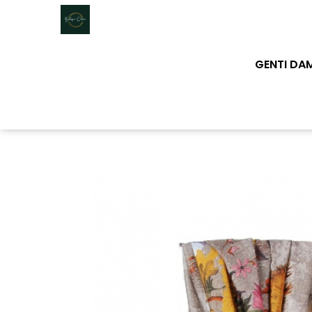
Genti dama
GENTI DA
Clutch dama
Genti Piele Naturala