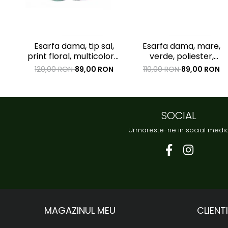
Esarfa dama, tip sal,
Esarfa dama, mare,
print floral, multicolora,
verde, poliester,
fond gri, 90 x 180 cm
imprimeu paun, 1800 x
120,00 RON
89,00 RON
110,00 RON
89,00 RON
900mm
SOCIAL
Urmareste-ne in social medi
MAGAZINUL MEU
CLIENTI