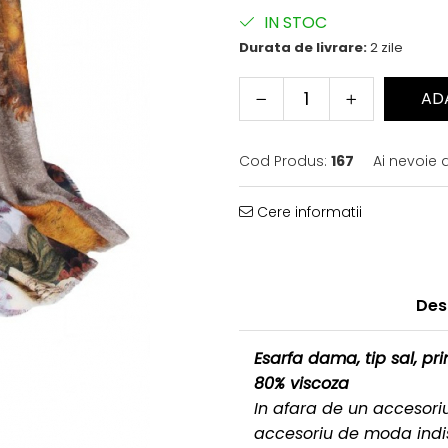
IN STOC
Durata de livrare:
2 zile
AD
Cod Produs:
167
Ai nevoie 
Cere informatii
Des
Esarfa dama, tip sal, prin
80% viscoza
In afara de un accesoriu
accesoriu de moda indi