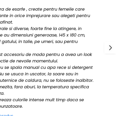
ra de esarfe , create pentru femeile care
nte in orice imprejurare sau alegeti pentru
afinat.
le si diverse, foarte fine la atingere, in
stre au dimensiuni generoase, 145 x 180 cm,
l gatului, in talie, pe umeri, sau pentru
cest accesoriu de moda pentru a avea un look
unctie de nevoile momentului.
au se spala manual cu apa rece si detergent
Nu se usuca in uscator, la soare sau in
ternice de caldura, nu se foloseste inalbitor.
ezita, fara aburi, la temperatura specifica
za.
streaza culorile intense mult timp daca se
punzatoare.
 produs