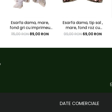
Esarfa dama, mare,
Esarfa dama, tip sal ,
fond gri cu imprimeu
mare, fond roz cu
floral roz, 1800x1450mm
diverse forme, 90x90
115,00 RON
89,00 RON
99,00 RON
69,00 RON
cm
a
DATE COMERCIALE