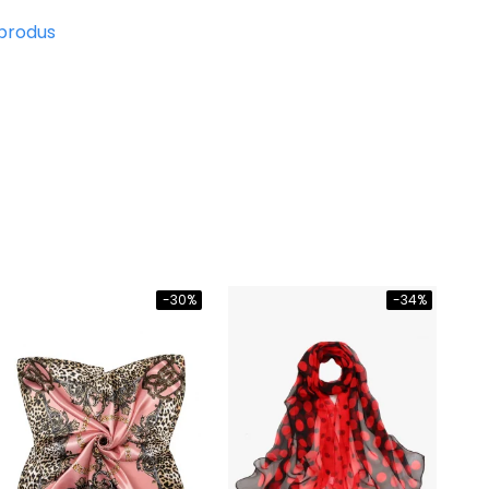
 produs
-30%
-34%