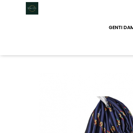
Genti dama
GENTI DA
Clutch dama
Genti Piele Naturala