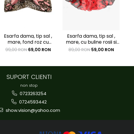
Esarfa dama, tip sal ,
Esarfa dama, tip sal ,
E
mare, fond roz cu
mare, cu buline rosii si
m
diverse forme, 90x90
negre, 50x160 cm
bu
99,00 RON
69,00 RON
89,00 RON
59,00 RON
8
cm
SUPORT CLIENTI
non stop
0723263254
0724593442
show.vision@yahoo.com