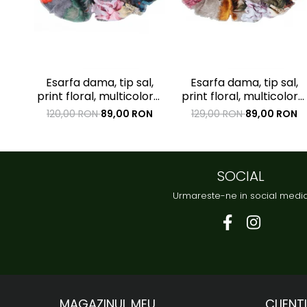
Esarfa dama, tip sal,
Esarfa dama, tip sal,
print floral, multicolora,
print floral, multicolora,
fond gri, 90 x 180 cm
fond bej, 90 x 180 cm
120,00 RON
89,00 RON
129,00 RON
89,00 RON
SOCIAL
Urmareste-ne in social medi
MAGAZINUL MEU
CLIENTI