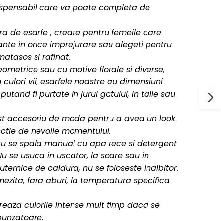
spensabil care va poate completa de
ra de esarfe , create pentru femeile care
nte in orice imprejurare sau alegeti pentru
atasos si rafinat.
metrice sau cu motive florale si diverse,
in culori vii, esarfele noastre au dimensiuni
utand fi purtate in jurul gatului, in talie sau
cest accesoriu de moda pentru a avea un look
unctie de nevoile momentului.
au se spala manual cu apa rece si detergent
Nu se usuca in uscator, la soare sau in
ternice de caldura, nu se foloseste inalbitor.
ezita, fara aburi, la temperatura specifica
streaza culorile intense mult timp daca se
punzatoare.