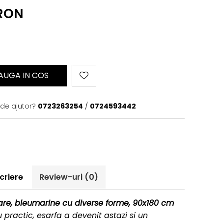
 RON
AUGA IN COS
 de ajutor?
0723263254
/
0724593442
criere
Review-uri
(0)
mare, bleumarine cu diverse forme, 90x180 cm
 practic, esarfa a devenit astazi si un