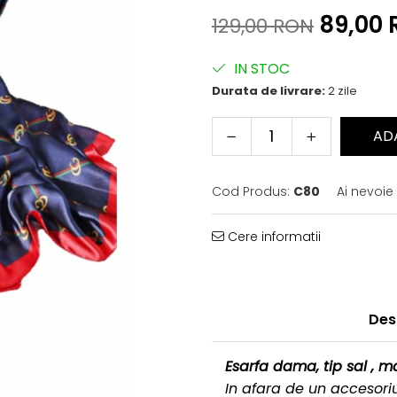
89,00
129,00 RON
IN STOC
Durata de livrare:
2 zile
AD
Cod Produs:
C80
Ai nevoie
Cere informatii
Des
Esarfa dama, tip sal , 
In afara de un accesoriu