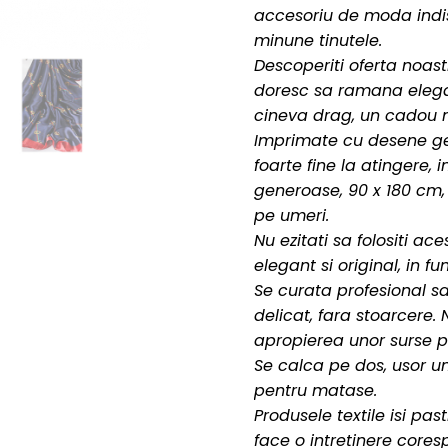
accesoriu de moda indi
minune tinutele.
Descoperiti oferta noast
doresc sa ram
ana elega
cineva drag, un cadou m
Imprimate cu desene geo
foarte fine la atingere, 
generoase, 90 x 180 cm, p
pe umeri.
Nu ezitati sa folositi a
elegant si original, in f
Se curata profesional s
delicat, fara stoarcere. 
apropierea unor surse pu
Se calca pe dos, usor um
pentru matase.
Produsele textile isi pa
face o intretinere cores