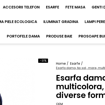
ACCESORII TELEFON
ESARFE
FETE MASA
GENTI
MA PIELE ECOLOGICA
ILUMINAT GRADINA
LAMPI PERE
PORTOFELE DAMA
PRODUSE BAIE
PROSOAPE B
-31%
Home /
Esarfe /
Esarfa dama, tip sal , mare, mul
Esarfa dama,
multicolora
diverse for
OEM