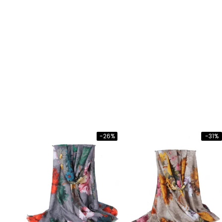
-26%
-31%