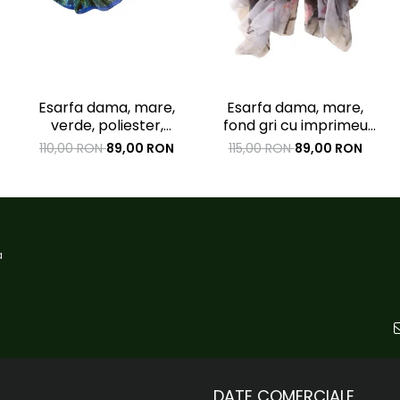
Esarfa dama, mare,
Esarfa dama, mare,
verde, poliester,
fond gri cu imprimeu
imprimeu paun, 1800 x
floral roz, 1800x1450mm
110,00 RON
89,00 RON
115,00 RON
89,00 RON
900mm
a
DATE COMERCIALE