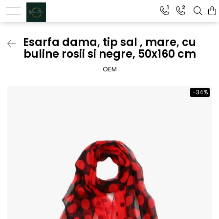
1
2
Genti dama
Esarfa dama, tip sal , mare, cu
buline rosii si negre, 50x160 cm
Clutch dama
Genti Piele Naturala
OEM
-34%