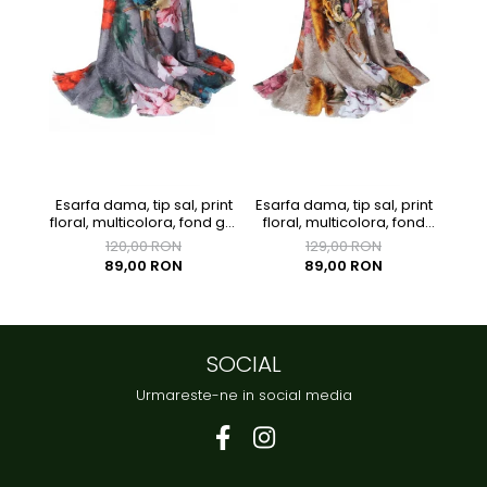
Esarfa dama, tip sal, print
Esarfa dama, tip sal, print
Esarf
floral, multicolora, fond gri,
floral, multicolora, fond
poli
90 x 180 cm
bej, 90 x 180 cm
120,00 RON
129,00 RON
89,00 RON
89,00 RON
SOCIAL
Urmareste-ne in social media