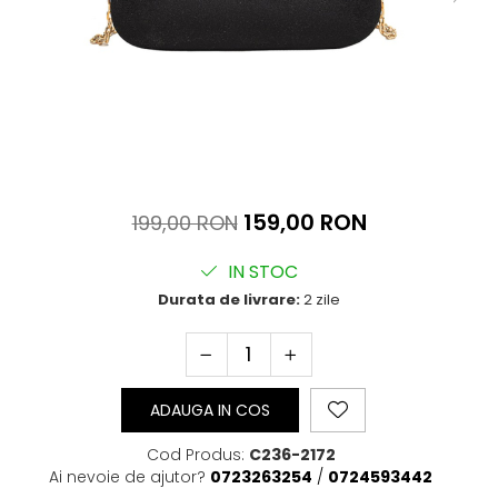
159,00 RON
199,00 RON
IN STOC
Durata de livrare:
2 zile
ADAUGA IN COS
Cod Produs:
C236-2172
Ai nevoie de ajutor?
0723263254
/
0724593442