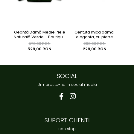
Geantă Damă Medie Piele
Gentuta mica dama,
Ge
Naturală Verde – Boutique
eleganta, cu pietre
eleg
Deluxe
multicolore, clutch,
570,00 RON
268,00 RON
155x90x40mm
529,00 RON
229,00 RON
SOCIAL
Urmareste-ne in social media
SUPORT CLIENTI
non stop