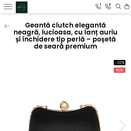
1
2
Genti dama
Geantă clutch elegantă
neagră, lucioasa, cu lanț auriu
Clutch dama
și închidere tip perlă – poșetă
Genti Piele Naturala
de seară premium
-20%
NOU