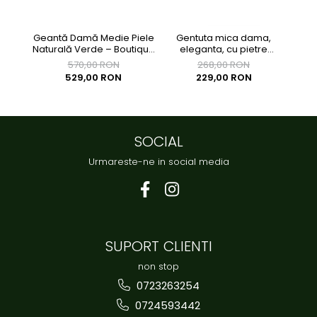
Geantă Damă Medie Piele
Gentuta mica dama,
Ge
Naturală Verde – Boutique
eleganta, cu pietre
eleg
Deluxe
multicolore, clutch,
570,00 RON
268,00 RON
155x90x40mm
529,00 RON
229,00 RON
SOCIAL
Urmareste-ne in social media
SUPORT CLIENTI
non stop
0723263254
0724593442