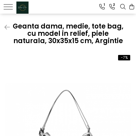
1
2
Genti dama
Geanta dama, medie, tote bag,
cu model in relief, piele
Clutch dama
naturala, 30x35x15 cm, Argintie
Genti Piele Naturala
-7%