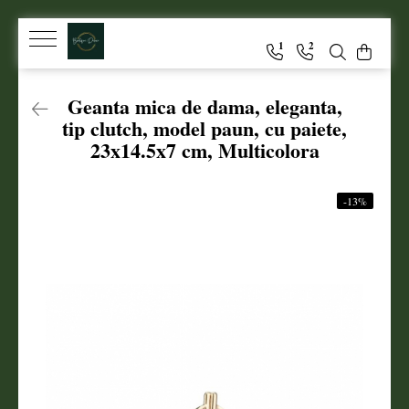
1
2
Genti dama
Geanta mica de dama, eleganta,
Clutch dama
tip clutch, model paun, cu paiete,
Genti Piele Naturala
23x14.5x7 cm, Multicolora
-13%