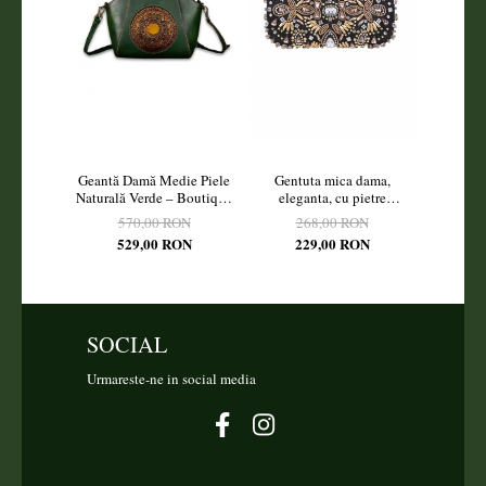
Geantă Damă Medie Piele
Gentuta mica dama,
Gentu
Naturală Verde – Boutique
eleganta, cu pietre
eleganta
Deluxe
multicolore, clutch,
200
570,00 RON
268,00 RON
1
155x90x40mm
529,00 RON
229,00 RON
1
SOCIAL
Urmareste-ne in social media