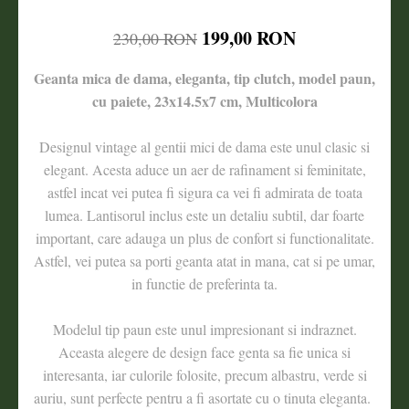
199,00 RON
230,00 RON
Geanta mica de dama, eleganta, tip clutch, model paun,
cu paiete, 23x14.5x7 cm, Multicolora
Designul vintage al gentii mici de dama este unul clasic si
elegant. Acesta aduce un aer de rafinament si feminitate,
astfel incat vei putea fi sigura ca vei fi admirata de toata
lumea. Lantisorul inclus este un detaliu subtil, dar foarte
important, care adauga un plus de confort si functionalitate.
Astfel, vei putea sa porti geanta atat in mana, cat si pe umar,
in functie de preferinta ta.
Modelul tip paun este unul impresionant si indraznet.
Aceasta alegere de design face genta sa fie unica si
interesanta, iar culorile folosite, precum albastru, verde si
auriu, sunt perfecte pentru a fi asortate cu o tinuta eleganta.