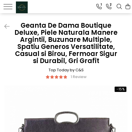
1
2
Genti dama
Geanta De Dama Boutique
Deluxe, Piele Naturala Manere
Clutch dama
Argintii, Buzunare Multiple,
Genti Piele Naturala
Spatiu Generos Versatilitate,
Casual si Birou, Fermoar Sigur
si Durabil, Gri Grafit
Top Today by C&S
1 Review
-15%