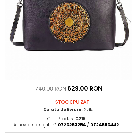
629,00 RON
740,00 RON
STOC EPUIZAT
Durata de livrare:
2 zile
Cod Produs:
C218
Ai nevoie de ajutor?
0723263254
/
0724593442