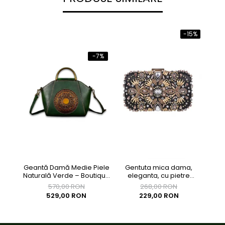
-15%
-7%
Geantă Damă Medie Piele
Gentuta mica dama,
Ge
Naturală Verde – Boutique
eleganta, cu pietre
eleg
Deluxe
multicolore, clutch,
570,00 RON
268,00 RON
155x90x40mm
529,00 RON
229,00 RON